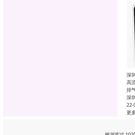
深
高
排
深
22-
更
被浏览过 10