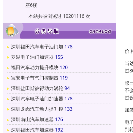
座6楼
本站共被浏览过 10201116 次
深圳福田汽车电子油门加
178
价 
罗湖电子油门加速器
155
当
福田汽车动力提升模块
120
过
宝安电子节气门控制器
119
您
深圳盐田斯彼得动力涡轮
94
不
过设
深圳汽车电子油门加速器
178
深圳龙岗汽车动力提升模
133
加
深圳南山汽车加速器
176
电
到
深圳福田汽车加速器
192