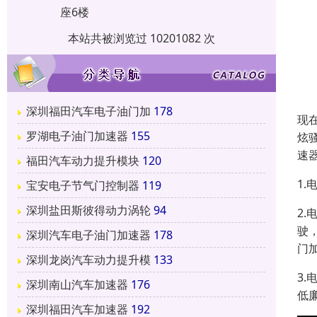
座6楼
本站共被浏览过 10201082 次
深圳福田汽车电子油门加
178
现
罗湖电子油门加速器
155
炫
速
福田汽车动力提升模块
120
1
宝安电子节气门控制器
119
深圳盐田斯彼得动力涡轮
94
2
驶
深圳汽车电子油门加速器
178
门
深圳龙岗汽车动力提升模
133
3
深圳南山汽车加速器
176
低
深圳福田汽车加速器
192