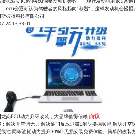
供虚拟驾驶风格供ecu调整发动机参数 现代发动机的ecu普
），ecu会逐渐认为驾驶者的风格趋向“激烈”，这样发动机会慢
圳斯彼得科技有限公司
07-24 13:33:01
面议
圳龙岗ECU动力升级改装，大品牌值得信赖
能：解决开空调无力 解决油门反应迟滞解决换挡顿挫 解决开空调
缓线性 同等油耗动力提升30% 无损安装免费体验。简单的改