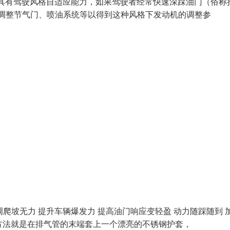
遍具有驾驶风格自适应能力，如果驾驶者经常快速深踩油门（俗称
慢调整节气门、喷油系统等以得到这种风格下发动机的调整参
爬坡无力 提升车辆爆发力 提高油门响应变轻盈 动力随踩随到 
装方法就是在排气管的末端套上一个漂亮的不锈钢护套，