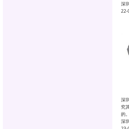
深
22-
深
究
的
深
23-