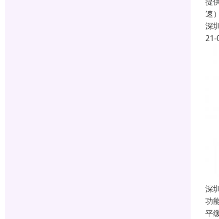
提
速
深
21-
深
功
平