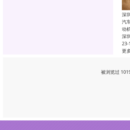
深
汽
动
深
23-
更
被浏览过 10