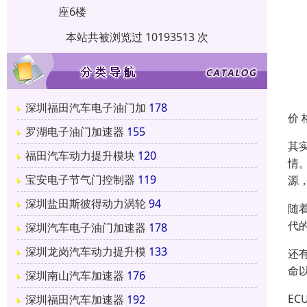
座6楼
本站共被浏览过 10193513 次
深圳福田汽车电子油门加
178
价 
罗湖电子油门加速器
155
其
福田汽车动力提升模块
120
情
宝安电子节气门控制器
119
源
深圳盐田斯彼得动力涡轮
94
随
代
深圳汽车电子油门加速器
178
深圳龙岗汽车动力提升模
133
还
命
深圳南山汽车加速器
176
E
深圳福田汽车加速器
192