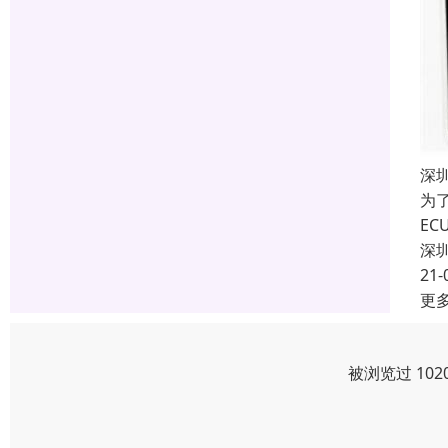
深
为
E
深
21-
更
被浏览过 10