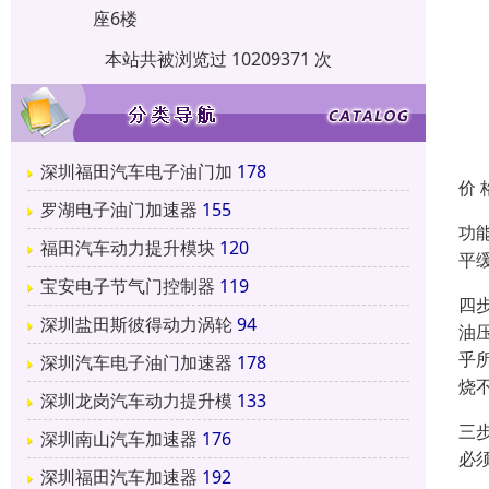
座6楼
本站共被浏览过 10209371 次
深圳福田汽车电子油门加
178
价 
罗湖电子油门加速器
155
功
福田汽车动力提升模块
120
平
宝安电子节气门控制器
119
四
深圳盐田斯彼得动力涡轮
94
油
乎
深圳汽车电子油门加速器
178
烧
深圳龙岗汽车动力提升模
133
三
深圳南山汽车加速器
176
必
深圳福田汽车加速器
192