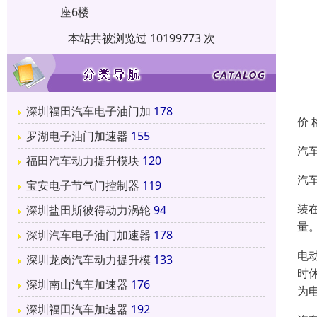
座6楼
本站共被浏览过 10199773 次
深圳福田汽车电子油门加
178
价 
罗湖电子油门加速器
155
汽
福田汽车动力提升模块
120
汽
宝安电子节气门控制器
119
装
深圳盐田斯彼得动力涡轮
94
量
深圳汽车电子油门加速器
178
电
深圳龙岗汽车动力提升模
133
时
深圳南山汽车加速器
176
为
深圳福田汽车加速器
192