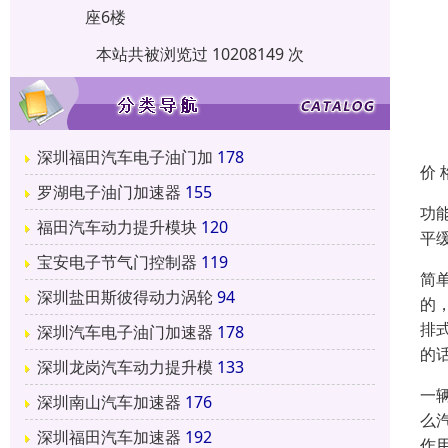
座6楼
本站共被浏览过 10208149 次
深圳福田汽车电子油门加
178
价 
罗湖电子油门加速器
155
功
福田汽车动力提升模块
120
平
宝安电子节气门控制器
119
简
深圳盐田斯彼得动力涡轮
94
的
排
深圳汽车电子油门加速器
178
的
深圳龙岗汽车动力提升模
133
一
深圳南山汽车加速器
176
么
深圳福田汽车加速器
192
作